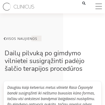
VISOS NAUJIENOS
Dailų pilvuką po gimdymo
vilnietei susigrąžinti padėjo
šalčio terapijos procedūros
Daugiau kaip ketverius metus vilnietė Rasa Čeponytė
bandė susigrąžinti iki nėštumo buvusias kūno formas,
tačiau visi ankstesni bandymai baigdavosi nusivylimu.
Po gimdymo antsvoris nukrito, tačiau apvalus pilvas