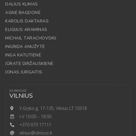
DALIUS KLIMAS
AGNĖ BAGDONĖ
KAROLIS DAKTARAS
ELIGIJUS ARAMINAS
MICHAIL TARACHOVSKIJ
INGRIDA ANUŽYTĖ
INGA KATUTIENĖ
JŪRATĖ DIRŽAUSKIENĖ
JONAS JURGAITIS
CLINICUS
VILNIUS
V.Grybo g. 17-135, Vilnius LT 10318
I-V 10:00 – 18:00
+370 670 17111
vilnius@clinicus.lt