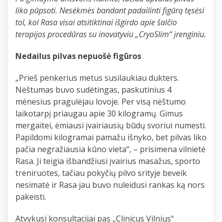
liko pūpsoti. Nesėkmės bandant padailinti figūrą tęsėsi
tol, kol Rasa visai atsitiktinai išgirdo apie šalčio
terapijos procedūras su inovatyviu „CryoSlim“ įrenginiu.
Nedailus pilvas nepuošė figūros
„Prieš penkerius metus susilaukiau dukters.
Nėštumas buvo sudėtingas, paskutinius 4
mėnesius pragulėjau lovoje. Per visą nėštumo
laikotarpį priaugau apie 30 kilogramų. Gimus
mergaitei, ėmiausi įvairiausių būdų svoriui numesti.
Papildomi kilogramai pamažu išnyko, bet pilvas liko
pačia negražiausia kūno vieta“, – prisimena vilnietė
Rasa. Ji teigia išbandžiusi įvairius masažus, sporto
treniruotes, tačiau pokyčių pilvo srityje beveik
nesimatė ir Rasa jau buvo nuleidusi rankas ką nors
pakeisti.
Atvykusi konsultacijai pas „Clinicus Vilnius“