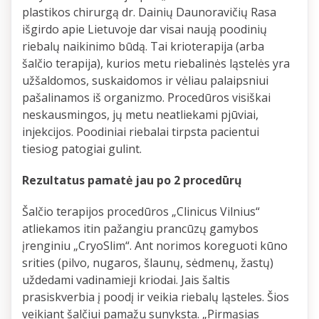
plastikos chirurgą dr. Dainių Daunoravičių Rasa
išgirdo apie Lietuvoje dar visai naują poodinių
riebalų naikinimo būdą. Tai krioterapija (arba
šalčio terapija), kurios metu riebalinės ląstelės yra
užšaldomos, suskaidomos ir vėliau palaipsniui
pašalinamos iš organizmo. Procedūros visiškai
neskausmingos, jų metu neatliekami pjūviai,
injekcijos. Poodiniai riebalai tirpsta pacientui
tiesiog patogiai gulint.
Rezultatus pamatė jau po 2 procedūrų
Šalčio terapijos procedūros „Clinicus Vilnius“
atliekamos itin pažangiu prancūzų gamybos
įrenginiu „CryoSlim“. Ant norimos koreguoti kūno
srities (pilvo, nugaros, šlaunų, sėdmenų, žastų)
uždedami vadinamieji kriodai. Jais šaltis
prasiskverbia į poodį ir veikia riebalų ląsteles. Šios
veikiant šalčiui pamažu sunyksta. „Pirmąsias