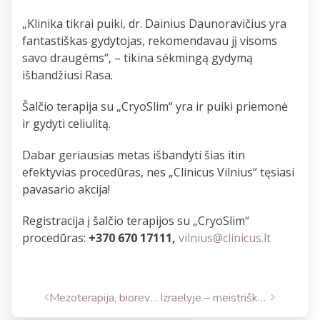
„Klinika tikrai puiki, dr. Dainius Daunoravičius yra
fantastiškas gydytojas, rekomendavau jį visoms
savo draugėms“, – tikina sėkmingą gydymą
išbandžiusi Rasa.
Šalčio terapija su „CryoSlim“ yra ir puiki priemonė
ir gydyti celiulitą.
Dabar geriausias metas išbandyti šias itin
efektyvias procedūras, nes „Clinicus Vilnius“ tęsiasi
pavasario akcija!
Registracija į šalčio terapijos su „CryoSlim“
procedūras:
+370 670 17111,
vilnius@clinicus.lt
Mezoterapija, biorevitalizacija ir karboksiterapija. Kokie skirtumai ir kada kurią procedūrą rinktis?
Izraelyje – meistriškumo mokymai su unikalių krūtų implantų išradėju dr. Jacky Govrin