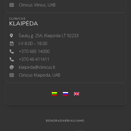
Clinicus Vilnius, UAB
CLINICUS
KLAIPĖDA
Šaulių g. 25A, Klaipėda LT 92233
I-V 8.00 – 18.00
+370 665 14000
+370 46 411411
klaipeda@clinicus.lt
Clinicus Klaipėda, UAB
BENDRADARBIAUJAME: