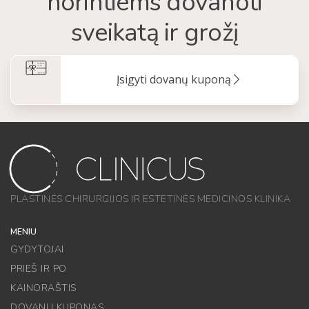
norintiems dovanoti
sveikatą ir grožį
Įsigyti dovanų kuponą
PLASTINĖS CHIRURGIJOS IR ESTETINĖS MEDICINOS KLINIKA
MENIU
GYDYTOJAI
PRIEŠ IR PO
KAINORAŠTIS
DOVANŲ KUPONAS