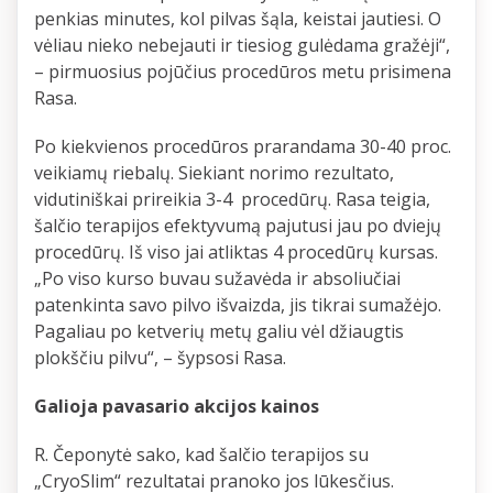
penkias minutes, kol pilvas šąla, keistai jautiesi. O
vėliau nieko nebejauti ir tiesiog gulėdama gražėji“,
– pirmuosius pojūčius procedūros metu prisimena
Rasa.
Po kiekvienos procedūros prarandama 30-40 proc.
veikiamų riebalų. Siekiant norimo rezultato,
vidutiniškai prireikia 3-4 procedūrų. Rasa teigia,
šalčio terapijos efektyvumą pajutusi jau po dviejų
procedūrų. Iš viso jai atliktas 4 procedūrų kursas.
„Po viso kurso buvau sužavėda ir absoliučiai
patenkinta savo pilvo išvaizda, jis tikrai sumažėjo.
Pagaliau po ketverių metų galiu vėl džiaugtis
plokščiu pilvu“, – šypsosi Rasa.
Galioja pavasario akcijos kainos
R. Čeponytė sako, kad šalčio terapijos su
„CryoSlim“ rezultatai pranoko jos lūkesčius.