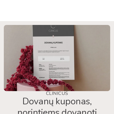
CLINICUS
Dovanų kuponas,
norintiems dovanoti