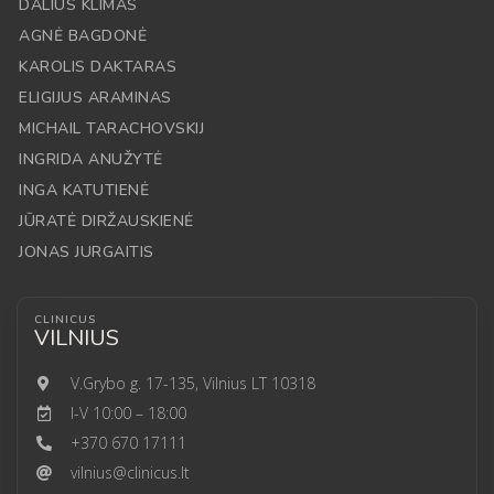
DALIUS KLIMAS
AGNĖ BAGDONĖ
KAROLIS DAKTARAS
ELIGIJUS ARAMINAS
MICHAIL TARACHOVSKIJ
INGRIDA ANUŽYTĖ
INGA KATUTIENĖ
JŪRATĖ DIRŽAUSKIENĖ
JONAS JURGAITIS
CLINICUS
VILNIUS
V.Grybo g. 17-135, Vilnius LT 10318
I-V 10:00 – 18:00
+370 670 17111
vilnius@clinicus.lt