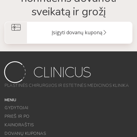
sveikatą ir grožį
Įsigyti dovanų kuponą
PLASTINĖS CHIRURGIJOS IR ESTETINĖS MEDICINOS KLINIKA
MENIU
GYDYTOJAI
PRIEŠ IR PO
KAINORAŠTIS
DOVANŲ KUPONAS