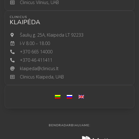
Clinicus Vilnius, UAB
CLINICUS
KLAIPĖDA
Šaulių g. 25A, Klaipėda LT 92233
I-V 8.00 – 18.00
+370 665 14000
+370 46 411411
klaipeda@clinicus.lt
Clinicus Klaipėda, UAB
BENDRADARBIAUJAME: