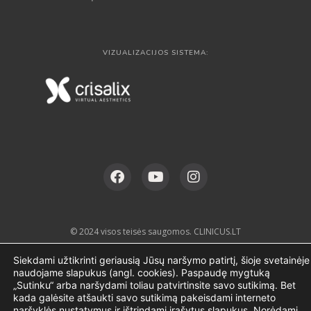
VIZUALIZACIJOS SISTEMA:
© 2024 visos teisės saugomos. CLINICUS.LT
Siekdami užtikrinti geriausią Jūsų naršymo patirtį, šioje svetainėje
naudojame slapukus (angl. cookies). Paspaudę mygtuką
„Sutinku“ arba naršydami toliau patvirtinsite savo sutikimą. Bet
kada galėsite atšaukti savo sutikimą pakeisdami interneto
naršyklės nustatymus ir ištrindami įrašytus slapukus. Norėdami