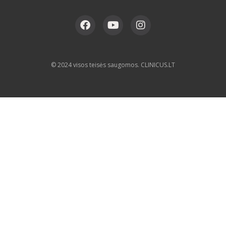
© 2024 visos teisės saugomos. CLINICUS.LT