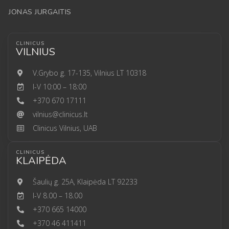
JONAS JURGAITIS
CLINICUS
VILNIUS
V.Grybo g. 17-135, Vilnius LT 10318
I-V 10:00 – 18:00
+370 670 17111
vilnius@clinicus.lt
Clinicus Vilnius, UAB
CLINICUS
KLAIPĖDA
Šaulių g. 25A, Klaipėda LT 92233
I-V 8.00 – 18.00
+370 665 14000
+370 46 411411