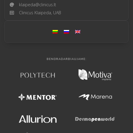
klaipeda@clinicus.lt
Clinicus Klaipėda, UAB
BENDRADARBIAUJAME: