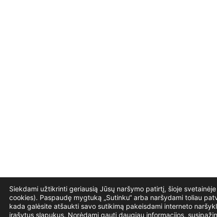
Siekdami užtikrinti geriausią Jūsų naršymo patirtį, šioje svetainė
cookies). Paspaudę mygtuką „Sutinku“ arba naršydami toliau patvi
kada galėsite atšaukti savo sutikimą pakeisdami interneto naršykl
įrašytus slapukus. Norėdami gauti daugiau informacijos, susipažin