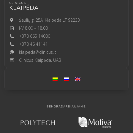
CLINICUS
KLAIPĖDA
Šaulių g. 25A, Klaipėda LT 92233
I-V 8.00 – 18.00
+370 665 14000
+370 46 411411
klaipeda@clinicus.lt
Clinicus Klaipėda, UAB
BENDRADARBIAUJAME: