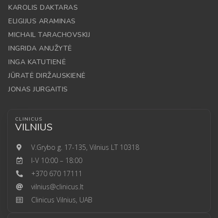
KAROLIS DAKTARAS
ELIGIJUS ARAMINAS
MICHAIL TARACHOVSKIJ
INGRIDA ANUŽYTĖ
INGA KATUTIENĖ
JŪRATĖ DIRŽAUSKIENĖ
JONAS JURGAITIS
CLINICUS
VILNIUS
V.Grybo g. 17-135, Vilnius LT 10318
I-V 10:00 – 18:00
+370 670 17111
vilnius@clinicus.lt
Clinicus Vilnius, UAB