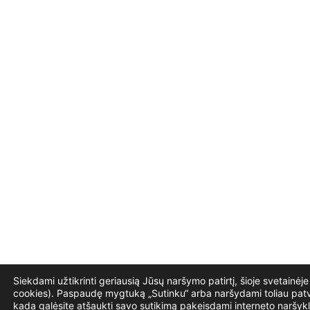
Siekdami užtikrinti geriausią Jūsų naršymo patirtį, šioje svetainė
cookies). Paspaudę mygtuką „Sutinku“ arba naršydami toliau patvi
kada galėsite atšaukti savo sutikimą pakeisdami interneto naršykl