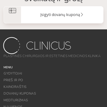
Įsigyti dovanų kuponą
PLASTINĖS CHIRURGIJOS IR ESTETINĖS MEDICINOS KLINIKA
MENIU
GYDYTOJAI
PRIEŠ IR PO
KAINORAŠTIS
DOVANŲ KUPONAS
MEDTURIZMAS
NAUJIENOS