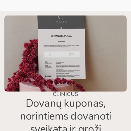
CLINICUS
Dovanų kuponas,
norintiems dovanoti
sveikatą ir grožį