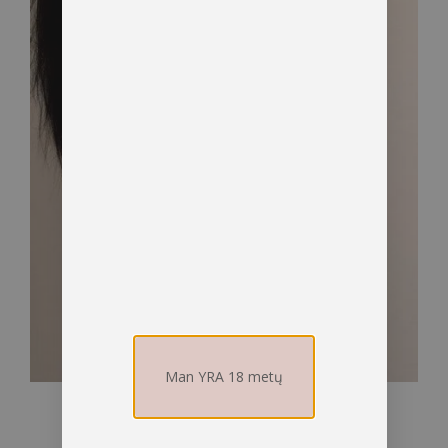
Man YRA 18 metų