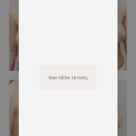
Man NĖRA 18 metų