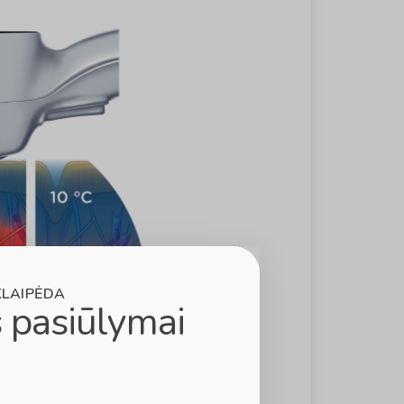
KLAIPĖDA
 pasiūlymai