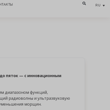
НТАКТЫ
RU
 до пяток — с инновационным
им диапазоном функций,
щий радиоволны и ультразвуковую
 уменьшения морщин.