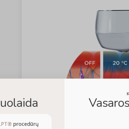
uolaida
Vasaros
LPT®
procedūrų