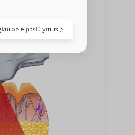
iau apie pasiūlymus