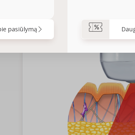
ie pasiūlymą
Daug