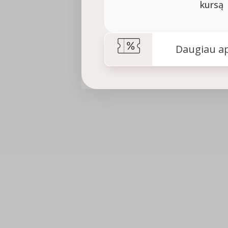
kursą
Daugiau ap