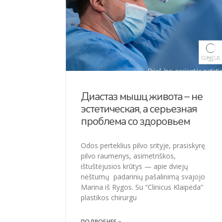
Диастаз мышц живота – не
эстетическая, а серьезная
проблема со здоровьем
Odos perteklius pilvo srityje, prasiskyrę
pilvo raumenys, asimetriškos,
ištuštėjusios krūtys — apie dviejų
nėštumų padarinių pašalinimą svajojo
Marina iš Rygos. Su “Clinicus Klaipėda”
plastikos chirurgu
ПОДРОБНЕЕ »