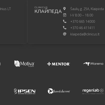
CLINICUS
lnius LT
Šaulių g. 25A, Klaipėda
КЛАЙПЕДА
I-V 8.00 – 18.00
+370 665 14000
+370 46 411411
klaipeda@clinicus.lt