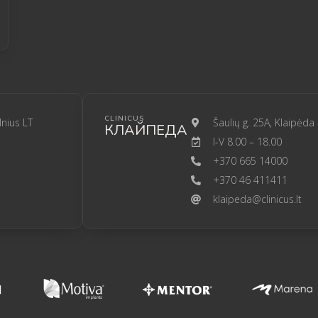
CLINICUS
lnius LT
Šaulių g. 25A, Klaipėda
КЛАЙПЕДА
I-V 8.00 – 18.00
+370 665 14000
+370 46 411411
klaipeda@clinicus.lt