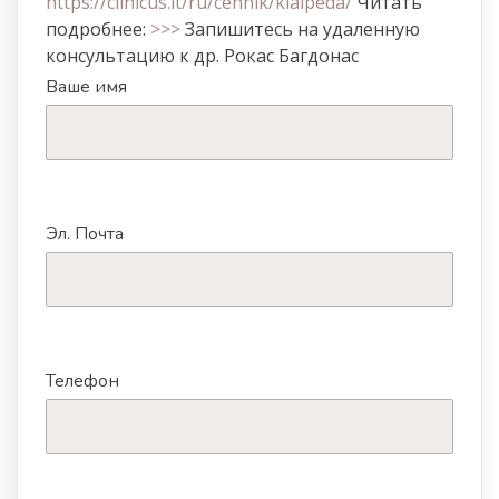
https://clinicus.lt/ru/cennik/klaipeda/
Читать
подробнее:
>>>
Запишитесь
на
удаленную
консультацию
к др.
Рокас
Багдонас
Ваше имя
Эл. Почта
Телефон