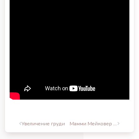
Увеличение груди
Мамми Мейковер — «Mommy Makeover»