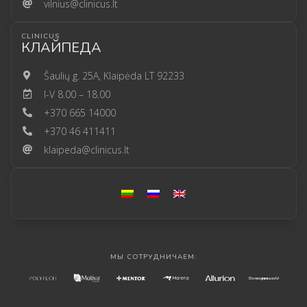
vilnius@clinicus.lt
CLINICUS
КЛАЙПЕДА
Šaulių g. 25A, Klaipėda LT 92233
I-V 8.00 – 18.00
+370 665 14000
+370 46 411411
klaipeda@clinicus.lt
МЫ СОТРУДНИЧАЕМ: