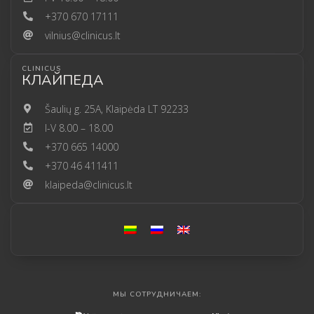
+370 670 17111
vilnius@clinicus.lt
CLINICUS
КЛАЙПЕДА
Šaulių g. 25A, Klaipėda LT 92233
I-V 8.00 – 18.00
+370 665 14000
+370 46 411411
klaipeda@clinicus.lt
МЫ СОТРУДНИЧАЕМ: