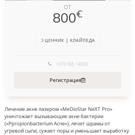
ОТ
€
800
ЦЕННИК | КЛАЙПЕДА
+370 665 14000
Регистрация
Лечение акне лазером «MeDioStar NeXT Pro»
уничтожает вызывающие акне бактерии
(«Ppropionbacterium Acne»), лечит шрамы от
угревой сыпи, сужает поры и уменьшает выработку