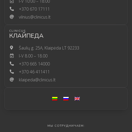
I-V 10:00 – 18:00
+370 670 17111
vilnius@clinicus.lt
CLINICUS
КЛАЙПЕДА
Šaulių g. 25A, Klaipėda LT 92233
I-V 8.00 – 18.00
+370 665 14000
+370 46 411411
klaipeda@clinicus.lt
МЫ СОТРУДНИЧАЕМ: