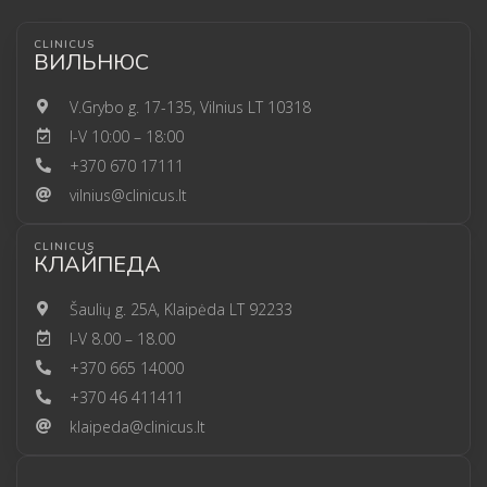
CLINICUS
ВИЛЬНЮС
V.Grybo g. 17-135, Vilnius LT 10318
I-V 10:00 – 18:00
+370 670 17111
vilnius@clinicus.lt
CLINICUS
КЛАЙПЕДА
Šaulių g. 25A, Klaipėda LT 92233
I-V 8.00 – 18.00
+370 665 14000
+370 46 411411
klaipeda@clinicus.lt