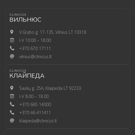
CLINICUS
ВИЛЬНЮС
V.Grybo g. 17-135, Vilnius LT 10318
I-V 10:00 – 18:00
+370 670 17111
vilnius@clinicus.lt
CLINICUS
КЛАЙПЕДА
Šaulių g. 25A, Klaipėda LT 92233
I-V 8.00 – 18.00
+370 665 14000
+370 46 411411
klaipeda@clinicus.lt